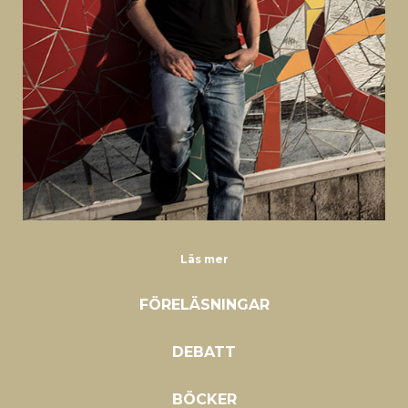
Läs mer
FÖRELÄSNINGAR
DEBATT
BÖCKER