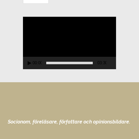
Videospelare
00:00
03:30
Socionom, föreläsare, författare och opinionsbildare.