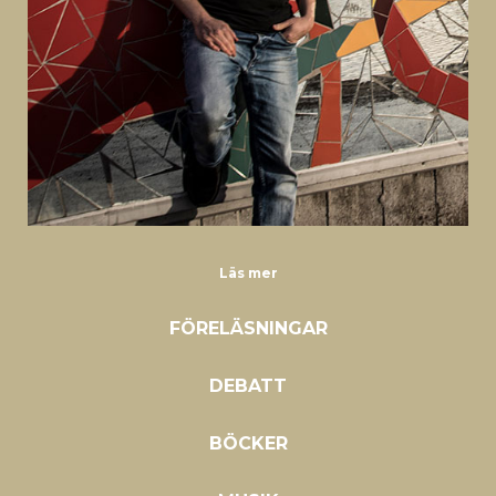
Läs mer
FÖRELÄSNINGAR
DEBATT
BÖCKER