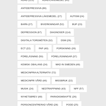
ADHD
(123)
ADHD-LÄKEMEDEL
(43)
ANTIDEPRESSIVA
(86)
ANTIDEPRESSIVA LÄKEMEDEL
(27)
AUTISM
(24)
BARN
(27)
BIVERKNINGAR
(52)
BUP
(23)
DEPRESSION
(67)
DIAGNOSER
(114)
DIGITALA TORGMÖTEN
(32)
DSM
(29)
ECT
(22)
FAP
(40)
FORSKNING
(26)
FÖRELÄSNING
(50)
FÖRELÄSNINGAR
(37)
KEMISK OBALANS
(24)
MAD IN SWEDEN
(49)
MEDICINFRIA ALTERNATIV
(72)
MEDICINFRI VÅRD
(46)
MISSBRUK
(22)
MUSIK
(24)
NEDTRAPPNING
(43)
NPF
(57)
NYHETSBREV
(49)
PARADIGMSKIFTE
(26)
PERSONCENTRERAD VÅRD
(28)
PODD
(25)