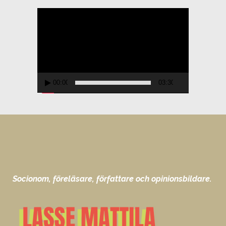
Videospelare
00:00
03:30
Socionom, föreläsare, författare och opinionsbildare.