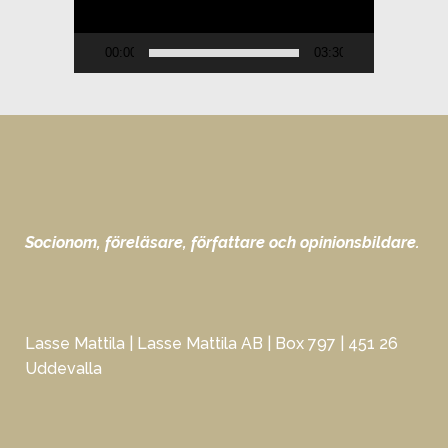
00:00
03:30
Socionom, föreläsare, författare och opinionsbildare.
Lasse Mattila | Lasse Mattila AB | Box 797 | 451 26
Uddevalla