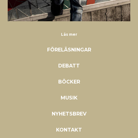
Läs mer
FÖRELÄSNINGAR
DEBATT
BÖCKER
MUSIK
NYHETSBREV
KONTAKT