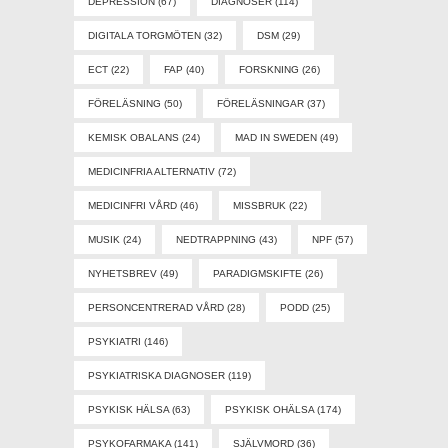
DEPRESSION
(67)
DIAGNOSER
(114)
DIGITALA TORGMÖTEN
(32)
DSM
(29)
ECT
(22)
FAP
(40)
FORSKNING
(26)
FÖRELÄSNING
(50)
FÖRELÄSNINGAR
(37)
KEMISK OBALANS
(24)
MAD IN SWEDEN
(49)
MEDICINFRIA ALTERNATIV
(72)
MEDICINFRI VÅRD
(46)
MISSBRUK
(22)
MUSIK
(24)
NEDTRAPPNING
(43)
NPF
(57)
NYHETSBREV
(49)
PARADIGMSKIFTE
(26)
PERSONCENTRERAD VÅRD
(28)
PODD
(25)
PSYKIATRI
(146)
PSYKIATRISKA DIAGNOSER
(119)
PSYKISK HÄLSA
(63)
PSYKISK OHÄLSA
(174)
PSYKOFARMAKA
(141)
SJÄLVMORD
(36)