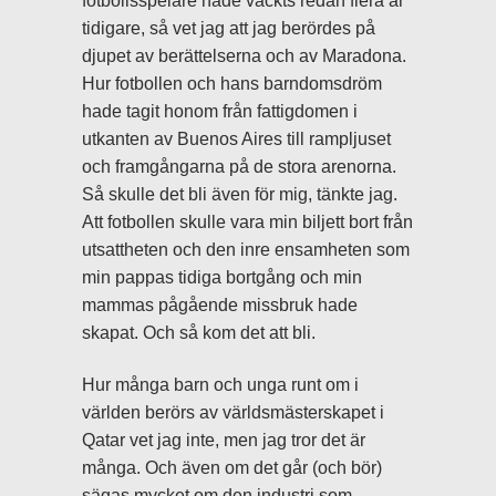
fotbollsspelare hade väckts redan flera år
tidigare, så vet jag att jag berördes på
djupet av berättelserna och av Maradona.
Hur fotbollen och hans barndomsdröm
hade tagit honom från fattigdomen i
utkanten av Buenos Aires till rampljuset
och framgångarna på de stora arenorna.
Så skulle det bli även för mig, tänkte jag.
Att fotbollen skulle vara min biljett bort från
utsattheten och den inre ensamheten som
min pappas tidiga bortgång och min
mammas pågående missbruk hade
skapat. Och så kom det att bli.
Hur många barn och unga runt om i
världen berörs av världsmästerskapet i
Qatar vet jag inte, men jag tror det är
många. Och även om det går (och bör)
sägas mycket om den industri som