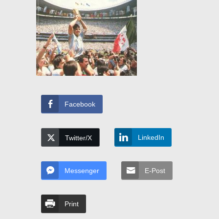
Facebook
LinkedIn
Twitter/X
Messenger
E-Post
Print