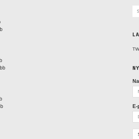
b
bb
L
TW
b
N
ebb
N
b
E-
bb