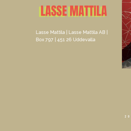
Lasse Mattila | Lasse Mattila AB |
Box 797 | 451 26 Uddevalla
20