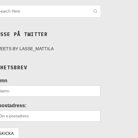
ASSE PÅ TWITTER
EETS BY LASSE_MATTILA
YHETSBREV
amn
postadress: