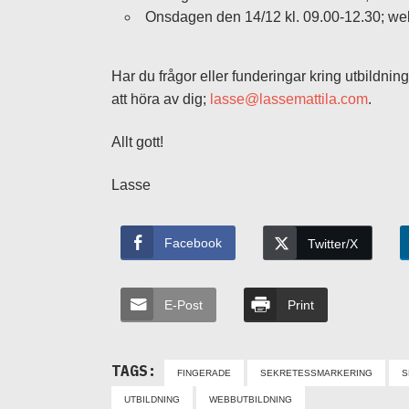
Onsdagen den 14/12 kl. 09.00-12.30; w
Har du frågor eller funderingar kring utbildning
att höra av dig;
lasse@lassemattila.com
.
Allt gott!
Lasse
Facebook
Twitter/X
E-Post
Print
TAGS:
FINGERADE
SEKRETESSMARKERING
S
UTBILDNING
WEBBUTBILDNING