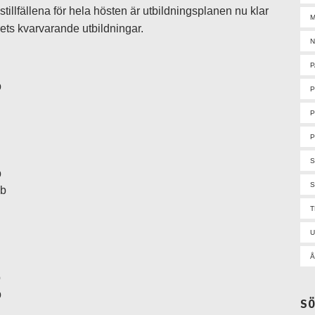
stillfällena för hela hösten är utbildningsplanen nu klar
M
ets kvarvarande utbildningar.
N
P
b
P
P
b
S
bb
U
Å
b
b
S