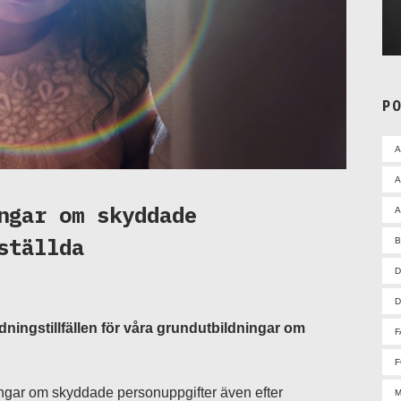
P
A
ngar om skyddade
A
ställda
D
D
ldningstillfällen för våra grundutbildningar om
F
F
ingar om skyddade personuppgifter även efter
M