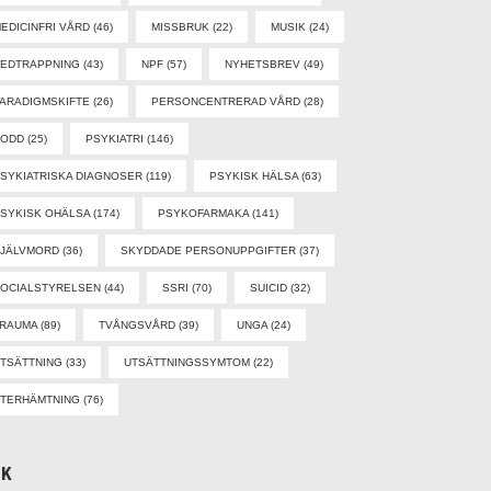
EDICINFRI VÅRD
(46)
MISSBRUK
(22)
MUSIK
(24)
EDTRAPPNING
(43)
NPF
(57)
NYHETSBREV
(49)
ARADIGMSKIFTE
(26)
PERSONCENTRERAD VÅRD
(28)
PODD
(25)
PSYKIATRI
(146)
SYKIATRISKA DIAGNOSER
(119)
PSYKISK HÄLSA
(63)
SYKISK OHÄLSA
(174)
PSYKOFARMAKA
(141)
SJÄLVMORD
(36)
SKYDDADE PERSONUPPGIFTER
(37)
OCIALSTYRELSEN
(44)
SSRI
(70)
SUICID
(32)
TRAUMA
(89)
TVÅNGSVÅRD
(39)
UNGA
(24)
TSÄTTNING
(33)
UTSÄTTNINGSSYMTOM
(22)
TERHÄMTNING
(76)
ÖK