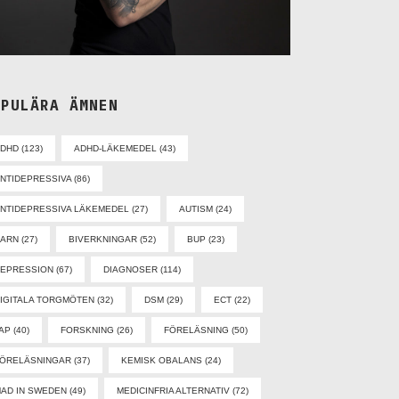
OPULÄRA ÄMNEN
ADHD
(123)
ADHD-LÄKEMEDEL
(43)
NTIDEPRESSIVA
(86)
NTIDEPRESSIVA LÄKEMEDEL
(27)
AUTISM
(24)
BARN
(27)
BIVERKNINGAR
(52)
BUP
(23)
EPRESSION
(67)
DIAGNOSER
(114)
IGITALA TORGMÖTEN
(32)
DSM
(29)
ECT
(22)
AP
(40)
FORSKNING
(26)
FÖRELÄSNING
(50)
ÖRELÄSNINGAR
(37)
KEMISK OBALANS
(24)
AD IN SWEDEN
(49)
MEDICINFRIA ALTERNATIV
(72)