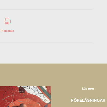
Print page
Läs mer
FÖRELÄSNINGAR