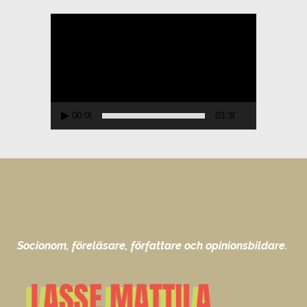
Videospelare
00:00
03:30
Socionom, föreläsare, författare och opinionsbildare.