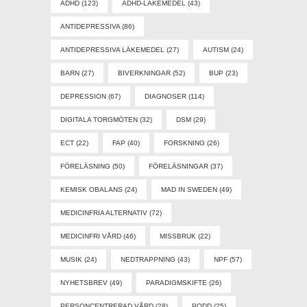
ADHD
(123)
ADHD-LÄKEMEDEL
(43)
ANTIDEPRESSIVA
(86)
ANTIDEPRESSIVA LÄKEMEDEL
(27)
AUTISM
(24)
BARN
(27)
BIVERKNINGAR
(52)
BUP
(23)
DEPRESSION
(67)
DIAGNOSER
(114)
DIGITALA TORGMÖTEN
(32)
DSM
(29)
ECT
(22)
FAP
(40)
FORSKNING
(26)
FÖRELÄSNING
(50)
FÖRELÄSNINGAR
(37)
KEMISK OBALANS
(24)
MAD IN SWEDEN
(49)
MEDICINFRIA ALTERNATIV
(72)
MEDICINFRI VÅRD
(46)
MISSBRUK
(22)
MUSIK
(24)
NEDTRAPPNING
(43)
NPF
(57)
NYHETSBREV
(49)
PARADIGMSKIFTE
(26)
PERSONCENTRERAD VÅRD
(28)
PODD
(25)