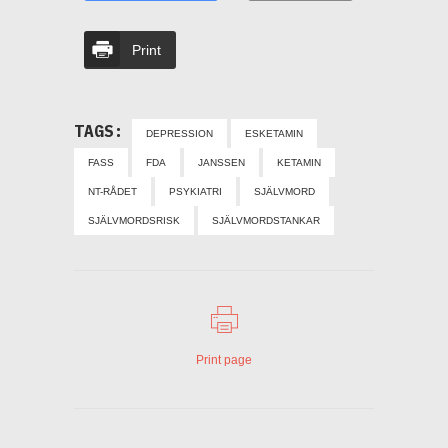
Print
TAGS:
DEPRESSION
ESKETAMIN
FASS
FDA
JANSSEN
KETAMIN
NT-RÅDET
PSYKIATRI
SJÄLVMORD
SJÄLVMORDSRISK
SJÄLVMORDSTANKAR
Print page