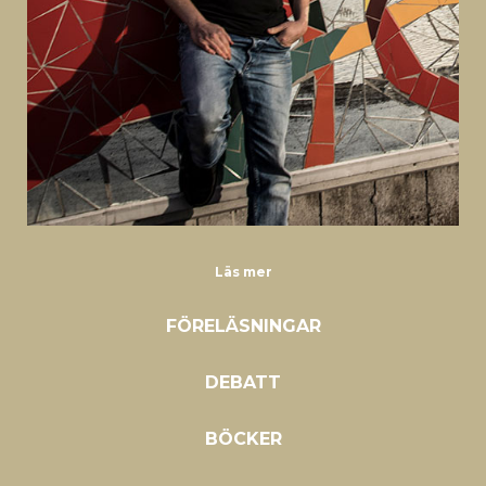
Läs mer
FÖRELÄSNINGAR
DEBATT
BÖCKER