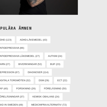
OPULÄRA ÄMNEN
ADHD
(123)
ADHD-LÄKEMEDEL
(43)
NTIDEPRESSIVA
(86)
NTIDEPRESSIVA LÄKEMEDEL
(27)
AUTISM
(24)
BARN
(27)
BIVERKNINGAR
(52)
BUP
(23)
EPRESSION
(67)
DIAGNOSER
(114)
IGITALA TORGMÖTEN
(32)
DSM
(29)
ECT
(22)
AP
(40)
FORSKNING
(26)
FÖRELÄSNING
(50)
ÖRELÄSNINGAR
(37)
KEMISK OBALANS
(24)
AD IN SWEDEN
(49)
MEDICINFRIA ALTERNATIV
(72)