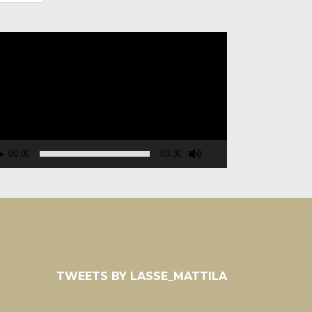
deospelare
00:00
03:30
TWEETS BY LASSE_MATTILA