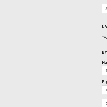
L
TW
N
N
E-