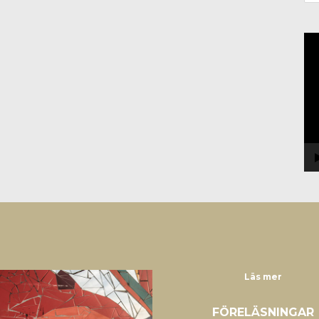
Vi
Läs mer
FÖRELÄSNINGAR