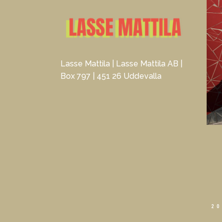
Lasse Mattila | Lasse Mattila AB |
Box 797 | 451 26 Uddevalla
20