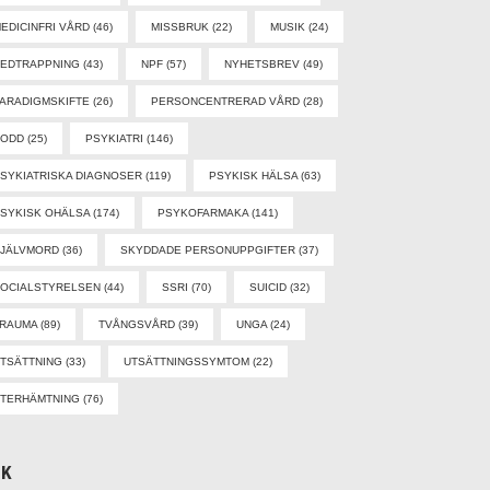
EDICINFRI VÅRD
(46)
MISSBRUK
(22)
MUSIK
(24)
EDTRAPPNING
(43)
NPF
(57)
NYHETSBREV
(49)
ARADIGMSKIFTE
(26)
PERSONCENTRERAD VÅRD
(28)
PODD
(25)
PSYKIATRI
(146)
SYKIATRISKA DIAGNOSER
(119)
PSYKISK HÄLSA
(63)
SYKISK OHÄLSA
(174)
PSYKOFARMAKA
(141)
SJÄLVMORD
(36)
SKYDDADE PERSONUPPGIFTER
(37)
OCIALSTYRELSEN
(44)
SSRI
(70)
SUICID
(32)
TRAUMA
(89)
TVÅNGSVÅRD
(39)
UNGA
(24)
TSÄTTNING
(33)
UTSÄTTNINGSSYMTOM
(22)
TERHÄMTNING
(76)
ÖK