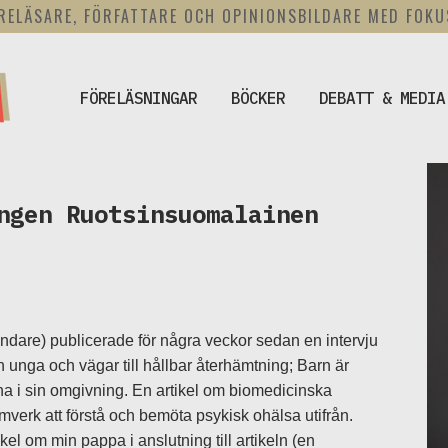
RELÄSARE, FÖRFATTARE OCH OPINIONSBILDARE MED FOK
FÖRELÄSNINGAR
BÖCKER
DEBATT & MEDIA
ngen Ruotsinsuomalainen
ndare) publicerade för några veckor sedan en intervju
 unga och vägar till hållbar återhämtning; Barn är
na i sin omgivning. En artikel om biomedicinska
mverk att förstå och bemöta psykisk ohälsa utifrån.
kel om min pappa i anslutning till artikeln (en