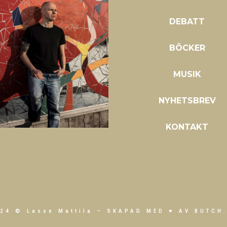
DEBATT
BÖCKER
MUSIK
NYHETSBREV
KONTAKT
24 © Lasse Mattila –
SKAPAD MED ♥ AV BUTCH