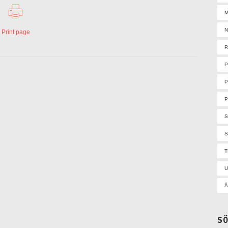
M
N
Print page
P
P
P
S
U
Å
S