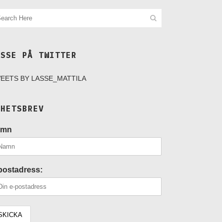
ASSE PÅ TWITTER
EETS BY LASSE_MATTILA
YHETSBREV
amn
postadress: