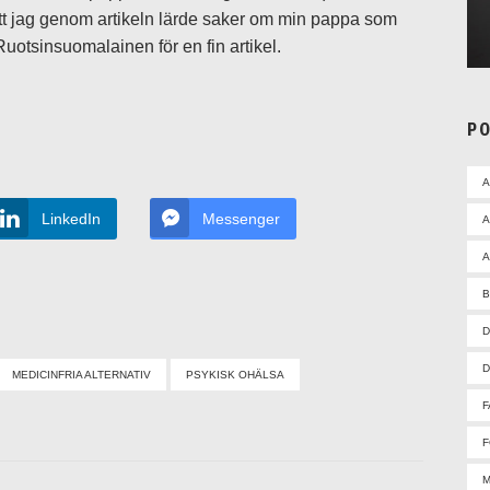
att jag genom artikeln lärde saker om min pappa som
Ruotsinsuomalainen för en fin artikel.
P
LinkedIn
Messenger
A
A
D
D
MEDICINFRIA ALTERNATIV
PSYKISK OHÄLSA
F
F
M