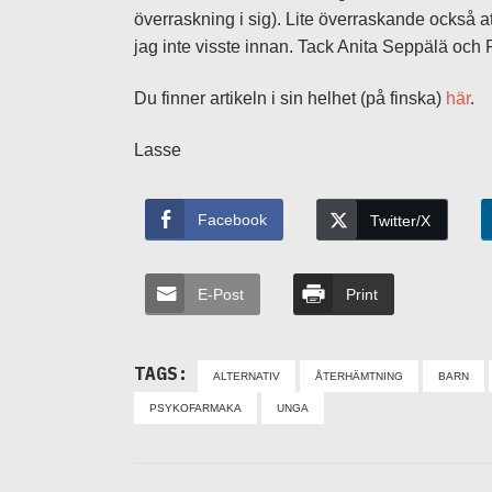
överraskning i sig). Lite överraskande också 
jag inte visste innan. Tack Anita Seppälä och 
Du finner artikeln i sin helhet (på finska)
här
.
Lasse
Facebook
Twitter/X
E-Post
Print
TAGS:
ALTERNATIV
ÅTERHÄMTNING
BARN
PSYKOFARMAKA
UNGA