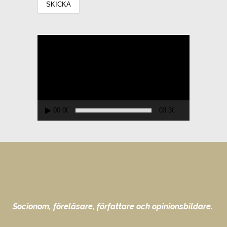
Videospelare
00:00
03:30
Socionom, föreläsare, författare och opinionsbildare.